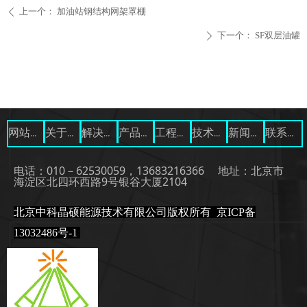
上一个：
加油站钢结构网架罩棚
ꄴ
下一个：
SF双层油罐
ꄲ
网站首页
关于我们
解决方案
产品展示
工程案例
技术资料
新闻中心
联系我们
电话：010－62530059，13683216366 地址：北京市
海淀区北四环西路9号银谷大厦2104
北京中科晶硕能源技术有限公司版权所有
京ICP备
13032486号-1